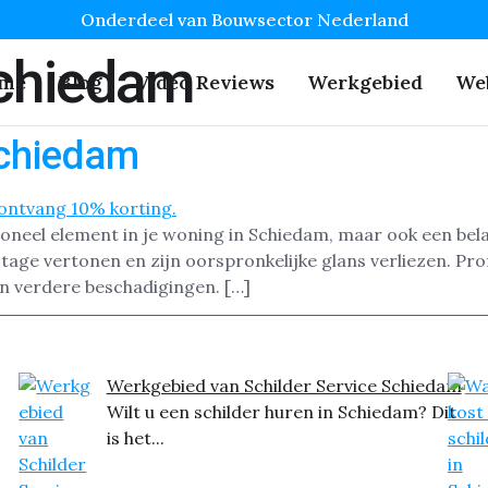
Onderdeel van Bouwsector Nederland
Schiedam
me
Blog
Video Reviews
Werkgebied
We
Schiedam
tioneel element in je woning in Schiedam, maar ook een bela
ijtage vertonen en zijn oorspronkelijke glans verliezen. Pr
n verdere beschadigingen. […]
Werkgebied van Schilder Service Schiedam
Wilt u een schilder huren in Schiedam? Dit
is het...