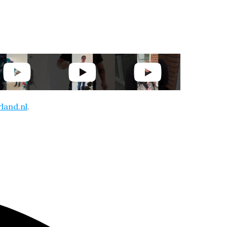
land.nl
.