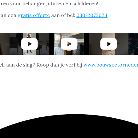
rren voor behangen, stucen en schilderen!
dan een
gratis offerte
aan of bel:
030-2072024
zelf aan de slag? Koop dan je verf bij
www.bouwsectorneder