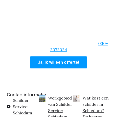
schilderklus die we niet aannemen! Zelfs als het gaat
om een spoedklus, dan kun je rekenen op onze
schilders!
We zijn van de korte lijnen, een heldere
communicatie en zullen altijd bereikbaar zijn. Ben je
overtuigd van onze schildersdiensten? Vraag dan
een offerte aan of bel ons hoofdkantoor op:
030-
2072024
Ja, ik wil een offerte!
Contactinformatie:
Werkgebied
Wat kost een
Schilder
van Schilder
schilder in
Service
Service
Schiedam?
Schiedam
Schiedam
De kosten