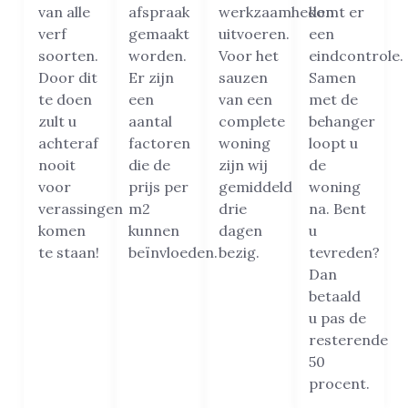
van alle
afspraak
werkzaamheden
komt er
verf
gemaakt
uitvoeren.
een
soorten.
worden.
Voor het
eindcontrole.
Door dit
Er zijn
sauzen
Samen
te doen
een
van een
met de
zult u
aantal
complete
behanger
achteraf
factoren
woning
loopt u
nooit
die de
zijn wij
de
voor
prijs per
gemiddeld
woning
verassingen
m2
drie
na. Bent
komen
kunnen
dagen
u
te staan!
beïnvloeden.
bezig.
tevreden?
Dan
betaald
u pas de
resterende
50
procent.