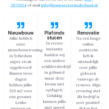
2072024
of mail
info@bouwsectornederland.nl
.
Nieuwbouw
Plafonds
Renovatie
stucen
Jullie hebben
Na een lange
In eerste
onze
online
instantie
nieuwbouwwoning
zoektocht
hadden wij
in Schiedam
heb ik
een andere
super strak
uiteindelijk
schildersbedrijf
opgeleverd!
voor jullie
in gehuurd
Binnen twee
gekozen
maar deze
dagen
vanwege de
kwam niet
hebben jullie
reviews. Mijn
opdagen.
320 m2 voor
ervaring met
Gelukkig
ons gesaust.
dit bedrijf is
kunnen jullie
Leuke
zeer positief.
met spoed
mensen en
Ik kan het