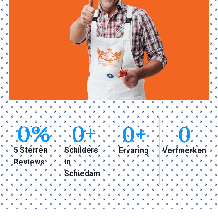
0
%
0
+
0
+
0
5 Sterren
Schilders
Ervaring
Verfmerken
Reviews
in
Schiedam