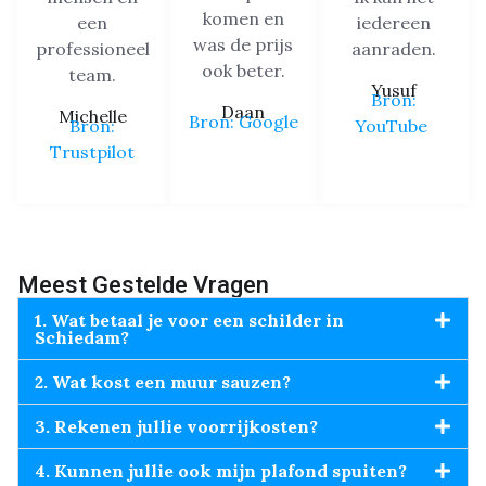
komen en
een
iedereen
was de prijs
professioneel
aanraden.
ook beter.
team.
Yusuf
Bron:
Daan
Michelle
Bron: Google
Bron:
YouTube
Trustpilot
Meest Gestelde Vragen
1. Wat betaal je voor een schilder in
Schiedam?
2. Wat kost een muur sauzen?
3. Rekenen jullie voorrijkosten?
4. Kunnen jullie ook mijn plafond spuiten?