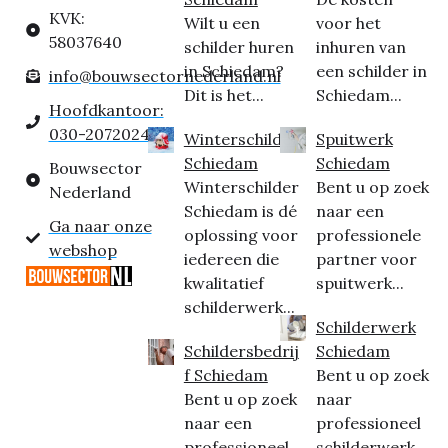
KVK:
Wilt u een
voor het
58037640
schilder huren
inhuren van
in Schiedam?
een schilder in
info@bouwsectornederland.nl
Dit is het...
Schiedam...
Hoofdkantoor:
030-2072024
Winterschilder
Spuitwerk
Schiedam
Schiedam
Bouwsector
Winterschilder
Bent u op zoek
Nederland
Schiedam is dé
naar een
Ga naar onze
oplossing voor
professionele
webshop
iedereen die
partner voor
kwalitatief
spuitwerk...
schilderwerk...
Schilderwerk
Schildersbedrij
Schiedam
f Schiedam
Bent u op zoek
Bent u op zoek
naar
naar een
professioneel
professioneel
schilderwerk