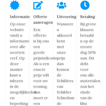
Informatie
Offerte
Uitvoering
Betaling
aanvragen
Op onze
Wanneer
Bij grote
website
Een
u
klussen
vindt u
offerte
akkoord
betaald
informatie
is bij ons
bent
u op de
over alle
een
met
eerste
soorten
goede
onze
dag 50%
verf. Op
prijsindicatie.
prijs
aan. Dit
deze
Als u een
dan
dekt
manier
exacte
komen
voor
kunt u
prijs wilt
de
ons alle
inlezen
voor uw
Schilders
materialen.
in de
woning,
van
Aan het
mogelijkheden
dan
Schilder
einde
en
moet er
Schiedam
van de
beperking
een
de
klus