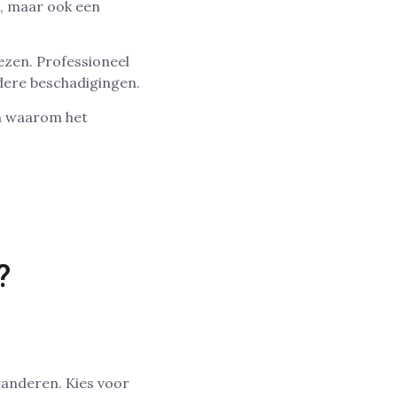
m, maar ook een
iezen. Professioneel
dere beschadigingen.
en waarom het
?
eranderen. Kies voor