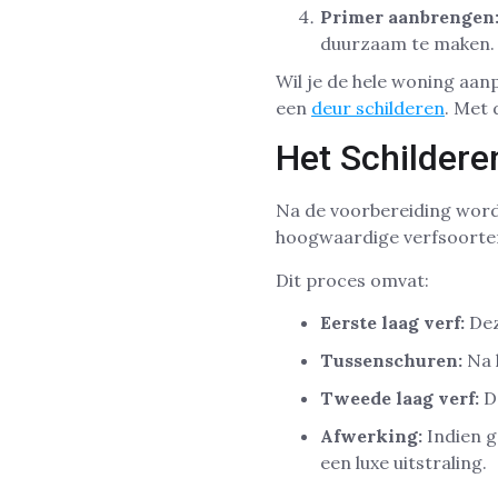
Primer aanbrengen
duurzaam te maken.
Wil je de hele woning aan
een
deur schilderen
. Met 
Het Schildere
Na de voorbereiding wordt
hoogwaardige verfsoorten 
Dit proces omvat:
Eerste laag verf:
Dez
Tussenschuren:
Na 
Tweede laag verf:
De
Afwerking:
Indien g
een luxe uitstraling.