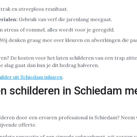
trak en streeploos resultaat.
rialen:
Gebruik van verf die jarenlang meegaat.
 stress of rommel, alles wordt voor je geregeld.
Wij denken graag mee over kleuren en afwerkingen die pas
ren? De kosten voor het laten schilderen van een trap zitt
de slag gaat dan kun je dit bedrag halveren.
hilder uit Schiedam inhuren
.
en schilderen in Schiedam m
childeren door een ervaren professional in Schiedam? Nee
ijvende offerte.
plete renovatie of een simpele opknapbeurt, wij zorgen vo