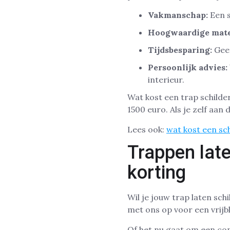
Vakmanschap:
Een s
Hoogwaardige mate
Tijdsbesparing:
Geen
Persoonlijk advies:
interieur.
Wat kost een trap schilde
1500 euro. Als je zelf aan 
Lees ook:
wat kost een sc
Trappen lat
korting
Wil je jouw trap laten s
met ons op voor een vrijbl
Of het nu gaat om een com