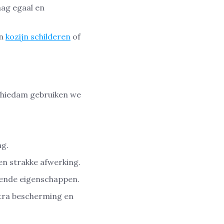
ag egaal en
en
kozijn schilderen
of
Schiedam gebruiken we
ng.
en strakke afwerking.
mende eigenschappen.
tra bescherming en