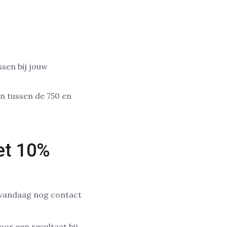
sen bij jouw
en tussen de 750 en
et 10%
m vandaag nog contact
or een resultaat bij