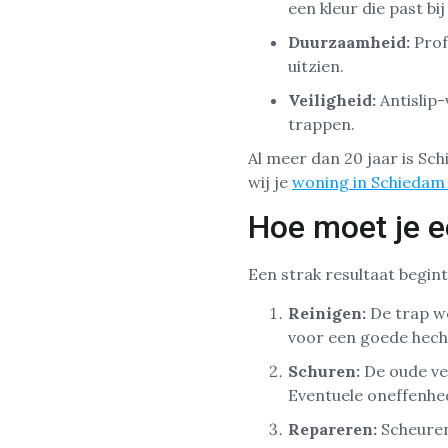
een kleur die past b
Duurzaamheid:
Prof
uitzien.
Veiligheid:
Antislip-
trappen.
Al meer dan 20 jaar is Sc
wij je
woning in Schiedam 
Hoe moet je e
Een strak resultaat begin
Reinigen:
De trap wo
voor een goede hecht
Schuren:
De oude ver
Eventuele oneffenh
Repareren:
Scheuren