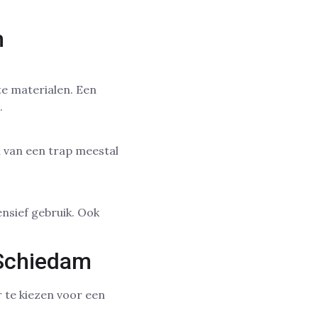
n
ste materialen. Een
.
n van een trap meestal
ensief gebruik. Ook
 Schiedam
r te kiezen voor een