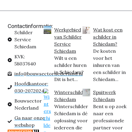
Contactinformatie:
Werkgebied
Wat kost een
Schilder
van Schilder
schilder in
Service
Service
Schiedam?
Schiedam
Schiedam
De kosten
KVK:
Wilt u een
voor het
58037640
schilder huren
inhuren van
in Schiedam?
een schilder in
info@bouwsectornederland.nl
Dit is het...
Schiedam...
Hoofdkantoor:
030-2072024
Winterschilder
Spuitwerk
Schiedam
Schiedam
Bouwsector
Winterschilder
Bent u op zoek
Nederland
Schiedam is dé
naar een
Ga naar onze
oplossing voor
professionele
webshop
iedereen die
partner voor