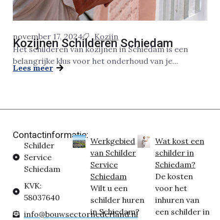
november 17, 2024
Kozijn
Kozijnen Schilderen Schiedam
Het schilderen van kozijnen in Schiedam is een
belangrijke klus voor het onderhoud van je...
Lees meer
Contactinformatie:
Werkgebied
Wat kost een
Schilder
van Schilder
schilder in
Service
Service
Schiedam?
Schiedam
Schiedam
De kosten
KVK:
Wilt u een
voor het
58037640
schilder huren
inhuren van
in Schiedam?
een schilder in
info@bouwsectornederland.nl