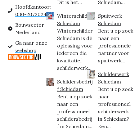
Dit is het...
Schiedam...
Hoofdkantoor:
030-2072024
Winterschilder
Spuitwerk
Schiedam
Schiedam
Bouwsector
Winterschilder
Bent u op zoek
Nederland
Schiedam is dé
naar een
Ga naar onze
oplossing voor
professionele
webshop
iedereen die
partner voor
kwalitatief
spuitwerk...
schilderwerk...
Schilderwerk
Schildersbedrij
Schiedam
f Schiedam
Bent u op zoek
Bent u op zoek
naar
naar een
professioneel
professioneel
schilderwerk
schildersbedrij
in Schiedam?
f in Schiedam...
Een...