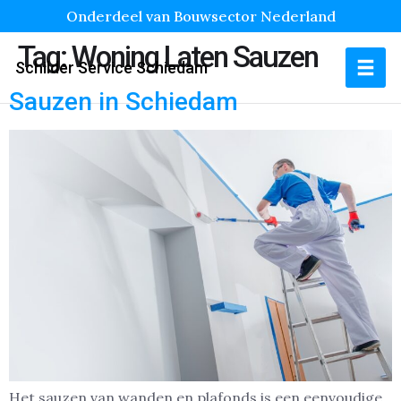
Onderdeel van Bouwsector Nederland
Tag:
Woning Laten Sauzen
Schilder Service Schiedam
Sauzen in Schiedam
Het sauzen van wanden en plafonds is een eenvoudige