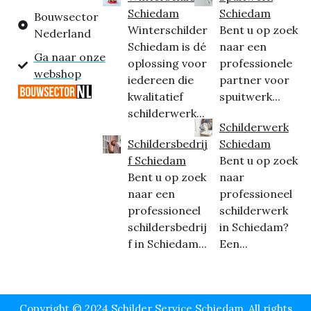
Schiedam
Schiedam
Bouwsector
Winterschilder
Bent u op zoek
Nederland
Schiedam is dé
naar een
Ga naar onze
oplossing voor
professionele
webshop
iedereen die
partner voor
kwalitatief
spuitwerk...
schilderwerk...
Schilderwerk
Schildersbedrij
Schiedam
f Schiedam
Bent u op zoek
Bent u op zoek
naar
naar een
professioneel
professioneel
schilderwerk
schildersbedrij
in Schiedam?
f in Schiedam...
Een...
Copyright © 2024 Schilder Service Schiedam, All rights