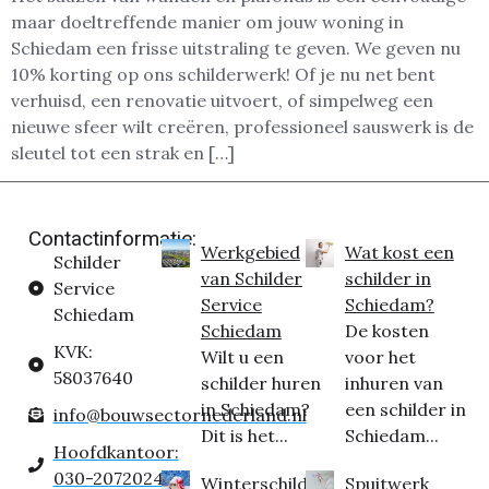
maar doeltreffende manier om jouw woning in
Schiedam een frisse uitstraling te geven. We geven nu
10% korting op ons schilderwerk! Of je nu net bent
verhuisd, een renovatie uitvoert, of simpelweg een
nieuwe sfeer wilt creëren, professioneel sauswerk is de
sleutel tot een strak en […]
Contactinformatie:
Werkgebied
Wat kost een
Schilder
van Schilder
schilder in
Service
Service
Schiedam?
Schiedam
Schiedam
De kosten
KVK:
Wilt u een
voor het
58037640
schilder huren
inhuren van
in Schiedam?
een schilder in
info@bouwsectornederland.nl
Dit is het...
Schiedam...
Hoofdkantoor:
030-2072024
Winterschilder
Spuitwerk