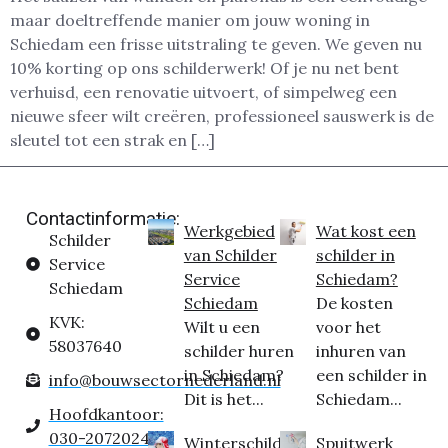
maar doeltreffende manier om jouw woning in
Schiedam een frisse uitstraling te geven. We geven nu
10% korting op ons schilderwerk! Of je nu net bent
verhuisd, een renovatie uitvoert, of simpelweg een
nieuwe sfeer wilt creëren, professioneel sauswerk is de
sleutel tot een strak en […]
Contactinformatie:
Werkgebied
Wat kost een
Schilder
van Schilder
schilder in
Service
Service
Schiedam?
Schiedam
Schiedam
De kosten
KVK:
Wilt u een
voor het
58037640
schilder huren
inhuren van
in Schiedam?
een schilder in
info@bouwsectornederland.nl
Dit is het...
Schiedam...
Hoofdkantoor:
030-2072024
Winterschilder
Spuitwerk