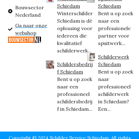
Schiedam
Schiedam
Bouwsector
Winterschilder
Bent u op zoek
Nederland
Schiedam is dé
naar een
Ga naar onze
oplossing voor
professionele
webshop
iedereen die
partner voor
kwalitatief
spuitwerk...
schilderwerk...
Schilderwerk
Schildersbedrij
Schiedam
f Schiedam
Bent u op zoek
Bent u op zoek
naar
naar een
professioneel
professioneel
schilderwerk
schildersbedrij
in Schiedam?
f in Schiedam...
Een...
Copyright © 2024 Schilder Service Schiedam, All rights