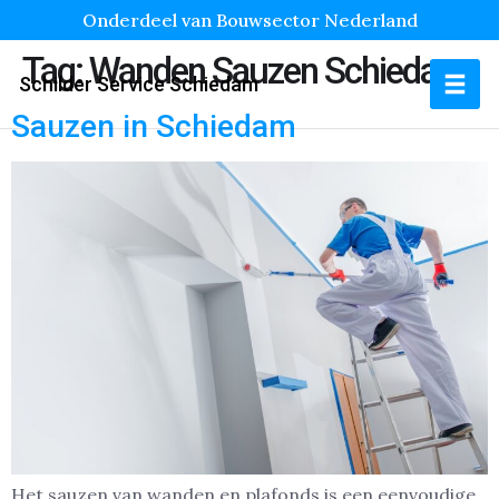
Onderdeel van Bouwsector Nederland
Tag:
Wanden Sauzen Schiedam
Schilder Service Schiedam
Sauzen in Schiedam
Het sauzen van wanden en plafonds is een eenvoudige