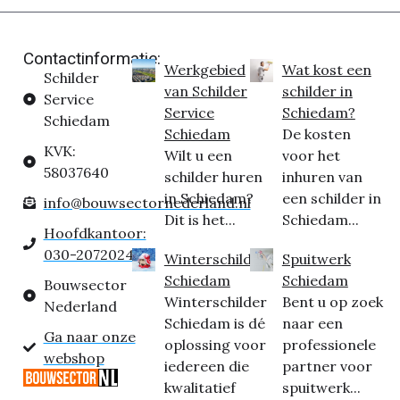
Contactinformatie:
Werkgebied
Wat kost een
Schilder
van Schilder
schilder in
Service
Service
Schiedam?
Schiedam
Schiedam
De kosten
KVK:
Wilt u een
voor het
58037640
schilder huren
inhuren van
in Schiedam?
een schilder in
info@bouwsectornederland.nl
Dit is het...
Schiedam...
Hoofdkantoor:
030-2072024
Winterschilder
Spuitwerk
Schiedam
Schiedam
Bouwsector
Winterschilder
Bent u op zoek
Nederland
Schiedam is dé
naar een
Ga naar onze
oplossing voor
professionele
webshop
iedereen die
partner voor
kwalitatief
spuitwerk...