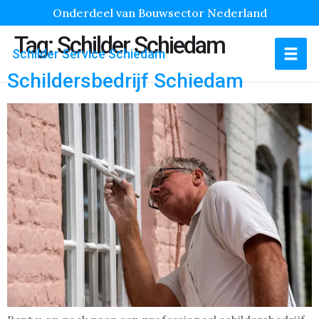
Onderdeel van Bouwsector Nederland
Tag:
Schilder Schiedam
Schilder Service Schiedam
Schildersbedrijf Schiedam