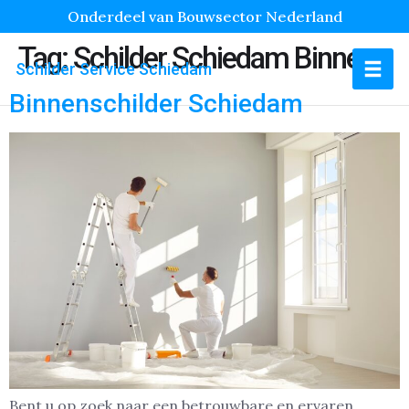
Onderdeel van Bouwsector Nederland
Tag:
Schilder Schiedam Binnen
Schilder Service Schiedam
Binnenschilder Schiedam
Bent u op zoek naar een betrouwbare en ervaren