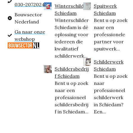
030-2072024
Winterschilder
Spuitwerk
Schiedam
Schiedam
Bouwsector
Winterschilder
Bent u op zoek
Nederland
Schiedam is dé
naar een
Ga naar onze
oplossing voor
professionele
webshop
iedereen die
partner voor
kwalitatief
spuitwerk...
schilderwerk...
Schilderwerk
Schildersbedrij
Schiedam
f Schiedam
Bent u op zoek
Bent u op zoek
naar
naar een
professioneel
professioneel
schilderwerk
schildersbedrij
in Schiedam?
f in Schiedam...
Een...