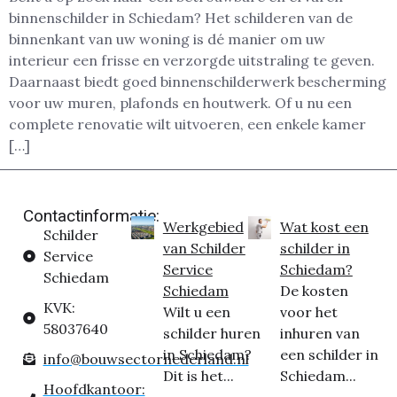
binnenschilder in Schiedam? Het schilderen van de
binnenkant van uw woning is dé manier om uw
interieur een frisse en verzorgde uitstraling te geven.
Daarnaast biedt goed binnenschilderwerk bescherming
voor uw muren, plafonds en houtwerk. Of u nu een
complete renovatie wilt uitvoeren, een enkele kamer
[…]
Contactinformatie:
Werkgebied
Wat kost een
Schilder
van Schilder
schilder in
Service
Service
Schiedam?
Schiedam
Schiedam
De kosten
KVK:
Wilt u een
voor het
58037640
schilder huren
inhuren van
in Schiedam?
een schilder in
info@bouwsectornederland.nl
Dit is het...
Schiedam...
Hoofdkantoor: