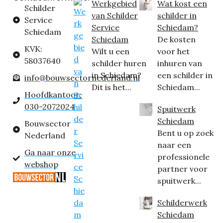
Werkgebied
Wat kost een
Schilder
van Schilder
schilder in
Service
Service
Schiedam?
Schiedam
Schiedam
De kosten
KVK:
Wilt u een
voor het
58037640
schilder huren
inhuren van
in Schiedam?
een schilder in
info@bouwsectornederland.nl
Dit is het...
Schiedam...
Hoofdkantoor:
030-2072024
Spuitwerk
Schiedam
Bouwsector
Bent u op zoek
Nederland
naar een
Ga naar onze
professionele
webshop
partner voor
spuitwerk...
Schilderwerk
Schiedam