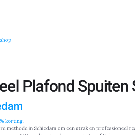
shop
eel Plafond Spuiten
iedam
aire methode in Schiedam om een strak en professioneel resu