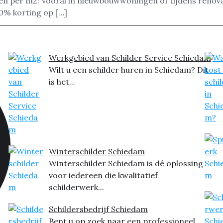
zen per m2! Vooral in nieuwbouwwoningen of tijdens renova
0% korting op […]
Werkgebied van Schilder Service Schiedam
Wilt u een schilder huren in Schiedam? Dit
is het...
Winterschilder Schiedam
Winterschilder Schiedam is dé oplossing
voor iedereen die kwalitatief
schilderwerk...
Schildersbedrijf Schiedam
Bent u op zoek naar een professioneel