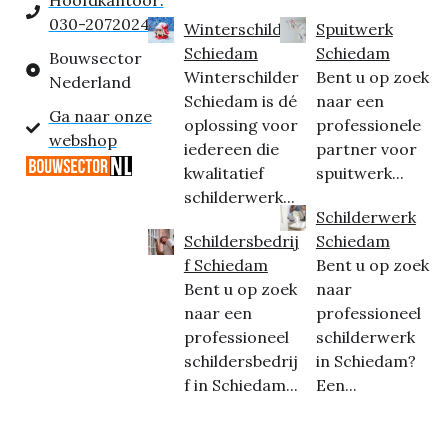
Hoofdkantoor:
030-2072024
Winterschilder
Spuitwerk
Schiedam
Schiedam
Bouwsector
Winterschilder
Bent u op zoek
Nederland
Schiedam is dé
naar een
Ga naar onze
oplossing voor
professionele
webshop
iedereen die
partner voor
kwalitatief
spuitwerk...
schilderwerk...
Schilderwerk
Schildersbedrij
Schiedam
f Schiedam
Bent u op zoek
Bent u op zoek
naar
naar een
professioneel
professioneel
schilderwerk
schildersbedrij
in Schiedam?
f in Schiedam...
Een...