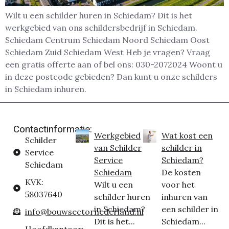
Wilt u een schilder huren in Schiedam? Dit is het
werkgebied van ons schildersbedrijf in Schiedam.
Schiedam Centrum Schiedam Noord Schiedam Oost
Schiedam Zuid Schiedam West Heb je vragen? Vraag
een gratis offerte aan of bel ons: 030-2072024 Woont u
in deze postcode gebieden? Dan kunt u onze schilders
in Schiedam inhuren.
Contactinformatie:
Werkgebied
Wat kost een
Schilder
van Schilder
schilder in
Service
Service
Schiedam?
Schiedam
Schiedam
De kosten
KVK:
Wilt u een
voor het
58037640
schilder huren
inhuren van
in Schiedam?
een schilder in
info@bouwsectornederland.nl
Dit is het...
Schiedam...