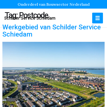
Onderdeel van Bouwsector Nederland
Tag:
Postcode
Schilder Service Schiedam
Werkgebied van Schilder Service
Schiedam