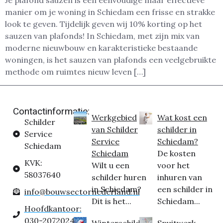
Je plafond sauzen is een eenvoudige maar effectieve
manier om je woning in Schiedam een frisse en strakke
look te geven. Tijdelijk geven wij 10% korting op het
sauzen van plafonds! In Schiedam, met zijn mix van
moderne nieuwbouw en karakteristieke bestaande
woningen, is het sauzen van plafonds een veelgebruikte
methode om ruimtes nieuw leven […]
Contactinformatie:
Werkgebied
Wat kost een
Schilder
van Schilder
schilder in
Service
Service
Schiedam?
Schiedam
Schiedam
De kosten
KVK:
Wilt u een
voor het
58037640
schilder huren
inhuren van
in Schiedam?
een schilder in
info@bouwsectornederland.nl
Dit is het...
Schiedam...
Hoofdkantoor:
030-2072024
Winterschilder
Spuitwerk