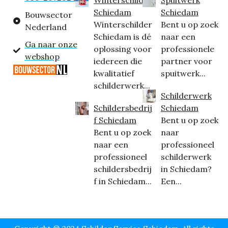
Schiedam
Schiedam
Bouwsector
Winterschilder
Bent u op zoek
Nederland
Schiedam is dé
naar een
Ga naar onze
oplossing voor
professionele
webshop
iedereen die
partner voor
kwalitatief
spuitwerk...
schilderwerk...
Schilderwerk
Schildersbedrij
Schiedam
f Schiedam
Bent u op zoek
Bent u op zoek
naar
naar een
professioneel
professioneel
schilderwerk
schildersbedrij
in Schiedam?
f in Schiedam...
Een...