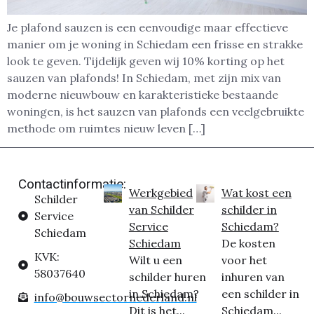
Je plafond sauzen is een eenvoudige maar effectieve
manier om je woning in Schiedam een frisse en strakke
look te geven. Tijdelijk geven wij 10% korting op het
sauzen van plafonds! In Schiedam, met zijn mix van
moderne nieuwbouw en karakteristieke bestaande
woningen, is het sauzen van plafonds een veelgebruikte
methode om ruimtes nieuw leven […]
Contactinformatie:
Werkgebied
Wat kost een
Schilder
van Schilder
schilder in
Service
Service
Schiedam?
Schiedam
Schiedam
De kosten
KVK:
Wilt u een
voor het
58037640
schilder huren
inhuren van
in Schiedam?
een schilder in
info@bouwsectornederland.nl
Dit is het...
Schiedam...