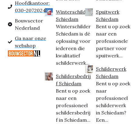
Hoofdkantoor:
030-2072024
Winterschilder
Spuitwerk
Schiedam
Schiedam
Bouwsector
Winterschilder
Bent u op zoek
Nederland
Schiedam is dé
naar een
Ga naar onze
oplossing voor
professionele
webshop
iedereen die
partner voor
kwalitatief
spuitwerk...
schilderwerk...
Schilderwerk
Schildersbedrij
Schiedam
f Schiedam
Bent u op zoek
Bent u op zoek
naar
naar een
professioneel
professioneel
schilderwerk
schildersbedrij
in Schiedam?
f in Schiedam...
Een...