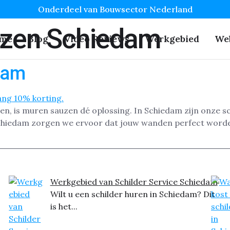
Onderdeel van Bouwsector Nederland
zen Schiedam
me
Blog
Video Reviews
Werkgebied
We
dam
ben, is muren sauzen dé oplossing. In Schiedam zijn onze sc
 Schiedam zorgen we ervoor dat jouw wanden perfect word
Werkgebied van Schilder Service Schiedam
Wilt u een schilder huren in Schiedam? Dit
is het...