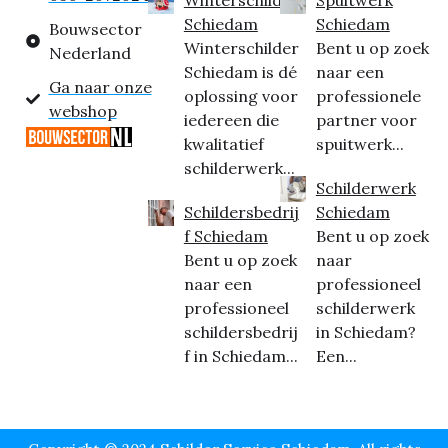
Schiedam
Schiedam
Bouwsector
Winterschilder
Bent u op zoek
Nederland
Schiedam is dé
naar een
Ga naar onze
oplossing voor
professionele
webshop
iedereen die
partner voor
kwalitatief
spuitwerk...
schilderwerk...
Schilderwerk
Schildersbedrij
Schiedam
f Schiedam
Bent u op zoek
Bent u op zoek
naar
naar een
professioneel
professioneel
schilderwerk
schildersbedrij
in Schiedam?
f in Schiedam...
Een...