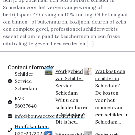
Ben je op zoek naar een betrouwbare schilder in
Schiedam voor het verven van je woning of
bedrijfspand? Ontvang nu 10% korting! Of het nu gaat
om binnen– of buitenmuren, kozijnen, deuren of zelfs
een complete gevel, professioneel schilderwerk is
essentieel om je pand te beschermen en een frisse
uitstraling te geven. Lees verder en […]
Contactinformatie:
Werkgebied
Wat kost een
Schilder
van Schilder
schilder in
Service
Service
Schiedam?
Schiedam
Schiedam
De kosten
KVK:
Wilt u een
voor het
58037640
schilder huren
inhuren van
in Schiedam?
een schilder in
info@bouwsectornederland.nl
Dit is het...
Schiedam...
Hoofdkantoor:
030-2072024
Winterschilder
Spuitwerk