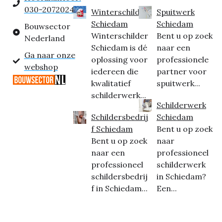
030-2072024
Winterschilder
Spuitwerk
Schiedam
Schiedam
Bouwsector
Winterschilder
Bent u op zoek
Nederland
Schiedam is dé
naar een
Ga naar onze
oplossing voor
professionele
webshop
iedereen die
partner voor
kwalitatief
spuitwerk...
schilderwerk...
Schilderwerk
Schildersbedrij
Schiedam
f Schiedam
Bent u op zoek
Bent u op zoek
naar
naar een
professioneel
professioneel
schilderwerk
schildersbedrij
in Schiedam?
f in Schiedam...
Een...