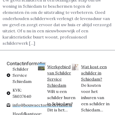
Uw gevel schilderen is een belangrijke stap om uw
woning in Schiedam te beschermen tegen de
elementen én om de uitstraling te verbeteren. Goed
onderhouden schilderwerk verlengt de levensduur van
uw gevel en zorgt ervoor dat uw huis er altijd verzorgd
uitziet. Of u nu in een nieuwbouwwijk of een
karakteristieke buurt woont, professioneel
schilderwerk […]
Contactinformatie:
Werkgebied
Wat kost een
Schilder
van Schilder
schilder in
Service
Service
Schiedam?
Schiedam
Schiedam
De kosten
KVK:
Wilt u een
voor het
58037640
schilder huren
inhuren van
in Schiedam?
een schilder in
info@bouwsectornederland.nl
Dit is het...
Schiedam...
Hoofdkantoor: