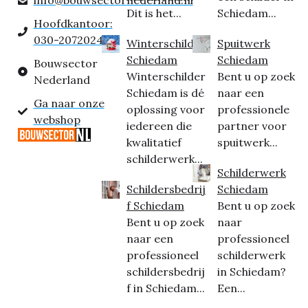
Dit is het...
Schiedam...
Hoofdkantoor:
030-2072024
Winterschilder
Spuitwerk
Schiedam
Schiedam
Bouwsector
Winterschilder
Bent u op zoek
Nederland
Schiedam is dé
naar een
Ga naar onze
oplossing voor
professionele
webshop
iedereen die
partner voor
kwalitatief
spuitwerk...
schilderwerk...
Schilderwerk
Schildersbedrij
Schiedam
f Schiedam
Bent u op zoek
Bent u op zoek
naar
naar een
professioneel
professioneel
schilderwerk
schildersbedrij
in Schiedam?
f in Schiedam...
Een...