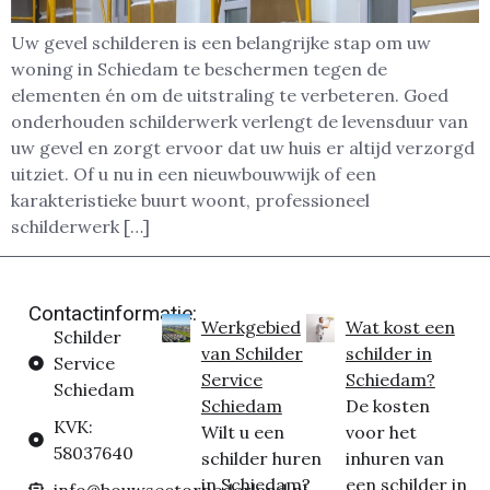
Uw gevel schilderen is een belangrijke stap om uw
woning in Schiedam te beschermen tegen de
elementen én om de uitstraling te verbeteren. Goed
onderhouden schilderwerk verlengt de levensduur van
uw gevel en zorgt ervoor dat uw huis er altijd verzorgd
uitziet. Of u nu in een nieuwbouwwijk of een
karakteristieke buurt woont, professioneel
schilderwerk […]
Contactinformatie:
Werkgebied
Wat kost een
Schilder
van Schilder
schilder in
Service
Service
Schiedam?
Schiedam
Schiedam
De kosten
KVK:
Wilt u een
voor het
58037640
schilder huren
inhuren van
in Schiedam?
een schilder in
info@bouwsectornederland.nl