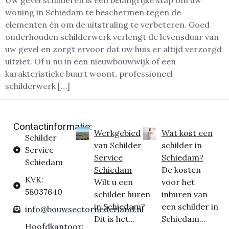
Uw gevel schilderen is een belangrijke stap om uw
woning in Schiedam te beschermen tegen de
elementen én om de uitstraling te verbeteren. Goed
onderhouden schilderwerk verlengt de levensduur van
uw gevel en zorgt ervoor dat uw huis er altijd verzorgd
uitziet. Of u nu in een nieuwbouwwijk of een
karakteristieke buurt woont, professioneel
schilderwerk […]
Contactinformatie:
Werkgebied
Wat kost een
Schilder
van Schilder
schilder in
Service
Service
Schiedam?
Schiedam
Schiedam
De kosten
KVK:
Wilt u een
voor het
58037640
schilder huren
inhuren van
in Schiedam?
een schilder in
info@bouwsectornederland.nl
Dit is het...
Schiedam...
Hoofdkantoor: