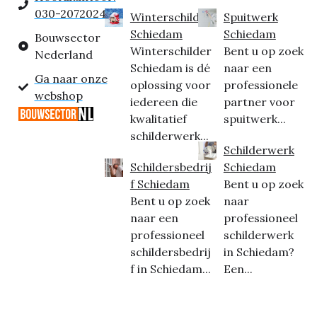
030-2072024
Winterschilder
Spuitwerk
Schiedam
Schiedam
Bouwsector
Winterschilder
Bent u op zoek
Nederland
Schiedam is dé
naar een
Ga naar onze
oplossing voor
professionele
webshop
iedereen die
partner voor
kwalitatief
spuitwerk...
schilderwerk...
Schilderwerk
Schildersbedrij
Schiedam
f Schiedam
Bent u op zoek
Bent u op zoek
naar
naar een
professioneel
professioneel
schilderwerk
schildersbedrij
in Schiedam?
f in Schiedam...
Een...