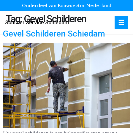
Onderdeel van Bouwsector Nederland
Tag:
Gevel Schilderen
Schilder Service Schiedam
Gevel Schilderen Schiedam