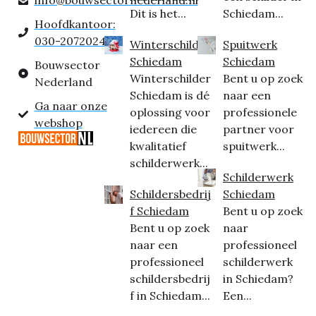
Dit is het...
Schiedam...
Hoofdkantoor:
030-2072024
Winterschilder
Spuitwerk
Schiedam
Schiedam
Bouwsector
Winterschilder
Bent u op zoek
Nederland
Schiedam is dé
naar een
Ga naar onze
oplossing voor
professionele
webshop
iedereen die
partner voor
kwalitatief
spuitwerk...
schilderwerk...
Schilderwerk
Schildersbedrij
Schiedam
f Schiedam
Bent u op zoek
Bent u op zoek
naar
naar een
professioneel
professioneel
schilderwerk
schildersbedrij
in Schiedam?
f in Schiedam...
Een...