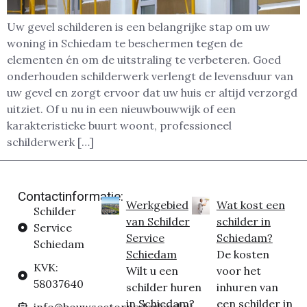
Uw gevel schilderen is een belangrijke stap om uw
woning in Schiedam te beschermen tegen de
elementen én om de uitstraling te verbeteren. Goed
onderhouden schilderwerk verlengt de levensduur van
uw gevel en zorgt ervoor dat uw huis er altijd verzorgd
uitziet. Of u nu in een nieuwbouwwijk of een
karakteristieke buurt woont, professioneel
schilderwerk […]
Contactinformatie:
Werkgebied
Wat kost een
Schilder
van Schilder
schilder in
Service
Service
Schiedam?
Schiedam
Schiedam
De kosten
KVK:
Wilt u een
voor het
58037640
schilder huren
inhuren van
in Schiedam?
een schilder in
info@bouwsectornederland.nl