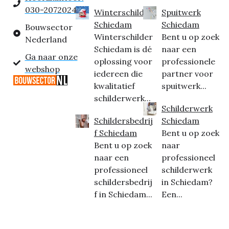
030-2072024
Winterschilder
Spuitwerk
Schiedam
Schiedam
Bouwsector
Winterschilder
Bent u op zoek
Nederland
Schiedam is dé
naar een
Ga naar onze
oplossing voor
professionele
webshop
iedereen die
partner voor
kwalitatief
spuitwerk...
schilderwerk...
Schilderwerk
Schildersbedrij
Schiedam
f Schiedam
Bent u op zoek
Bent u op zoek
naar
naar een
professioneel
professioneel
schilderwerk
schildersbedrij
in Schiedam?
f in Schiedam...
Een...