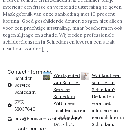
Deuren schilderen in Schiedam is dé manier om je
interieur een frisse en verzorgde uitstraling te geven.
Maak gebruik van onze aanbieding met 10 procent
korting. Goed geschilderde deuren zorgen niet alleen
voor een prachtige uitstraling, maar beschermen ook
tegen slijtage en schade. Wij bieden professionele
schilderdiensten in Schiedam en leveren een strak
resultaat zonder […]
Contactinformatie:
Werkgebied
Wat kost een
Schilder
van Schilder
schilder in
Service
Service
Schiedam?
Schiedam
Schiedam
De kosten
KVK:
Wilt u een
voor het
58037640
schilder huren
inhuren van
in Schiedam?
een schilder in
info@bouwsectornederland.nl
Dit is het...
Schiedam...
Hoofdkantoor: