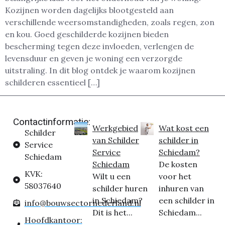
Kozijnen worden dagelijks blootgesteld aan
verschillende weersomstandigheden, zoals regen, zon
en kou. Goed geschilderde kozijnen bieden
bescherming tegen deze invloeden, verlengen de
levensduur en geven je woning een verzorgde
uitstraling. In dit blog ontdek je waarom kozijnen
schilderen essentieel […]
Contactinformatie:
Werkgebied
Wat kost een
Schilder
van Schilder
schilder in
Service
Service
Schiedam?
Schiedam
Schiedam
De kosten
KVK:
Wilt u een
voor het
58037640
schilder huren
inhuren van
in Schiedam?
een schilder in
info@bouwsectornederland.nl
Dit is het...
Schiedam...
Hoofdkantoor: