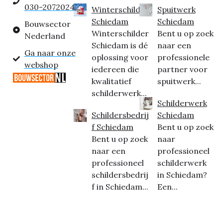
030-2072024
Winterschilder
Spuitwerk
Schiedam
Schiedam
Bouwsector
Winterschilder
Bent u op zoek
Nederland
Schiedam is dé
naar een
Ga naar onze
oplossing voor
professionele
webshop
iedereen die
partner voor
kwalitatief
spuitwerk...
schilderwerk...
Schilderwerk
Schildersbedrij
Schiedam
f Schiedam
Bent u op zoek
Bent u op zoek
naar
naar een
professioneel
professioneel
schilderwerk
schildersbedrij
in Schiedam?
f in Schiedam...
Een...