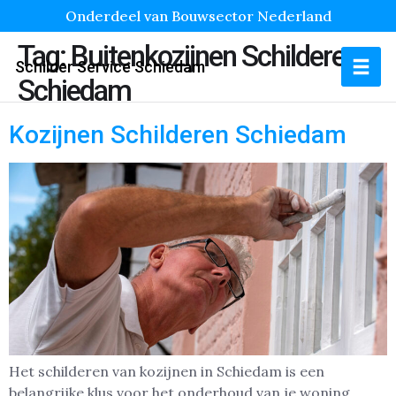
Onderdeel van Bouwsector Nederland
Tag:
Buitenkozijnen Schilderen
Schilder Service Schiedam
Schiedam
Kozijnen Schilderen Schiedam
Het schilderen van kozijnen in Schiedam is een
belangrijke klus voor het onderhoud van je woning.